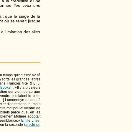
à la crédibilité d'une
rdonnée
t'en veux une
it que le siège de la
t où se tenait jusque
à l'imitation des ailes
du temps qu'on s'est avisé
a sorte les grandes lettres
dans François Nœl & L. J.
e Books)
; «Il y a plusieurs
ution qui vient de ce que
endre, mettaient le billet
e. […] Lamonnoye reconnaît
étier d'entremetteur ; mais
otre mot poulet vienne de
 billets parce que, en les
bablement Molière adoptait
raisemblance.»
Emile Littré
,
pour la seconde
(article en