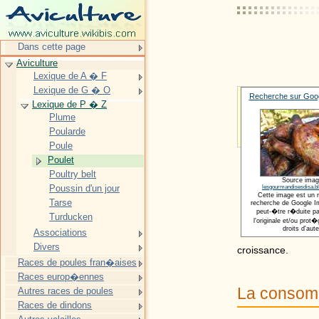
Dans cette page
Aviculture
Lexique de A � F
Lexique de G � O
Recherche sur Goog
Lexique de P � Z
Plume
Poularde
Poule
Poulet
Poultry belt
Source imag
Poussin d'un jour
lesgourmandisesdisa.b
Cette image est un 
Tarse
recherche de Google Im
peut-�tre r�duite pa
Turducken
l'originale et/ou pro
droits d'aute
Associations
Divers
croissance.
Races de poules fran�aises
Races europ�ennes
La consom
Autres races de poules
Races de dindons