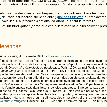
ossière et familière
Mon cul c'est du poulet
exprime le doute quant 
ite par autrui. Habituellement accompagnée de la proposition subo
ts» sert à désigner aussi fréquemment les policiers. Ceci tient au fa
e
de Paris est localisé sur le célèbre
Quai des Orfèvres
à l'emplacemen
 volailles. L'expression s'est ensuite étendue à tout le territoire.
et, un billet galant (parce que ces billets étaient le plus souvent pliés 
éférences
st du poulet ?
, film italien de
1981
de
Francesco Massaro
é de signaler que d'un côté poulet, au sens d'un billet galant, est un mot environ 
e de poulet cette sorte de billet, et que de l'autre, on n'appelle pas proprement de l
uchat,
Dictionnaire étymologique de Ménage
, Paris, 1750, au mot Poulets, cité 
ologie française
, publié par Le Normant Père, 1831, article Poulet
(lien sur Googl
 poulet au sens de billet doux. Selon quelques-uns, porter un poulet est une loc
rgeaient de remettre un billet d'amour, portant des poulets sous prétexte de les v
plus gros, ce qui était un avertissement à la dame avec qui on était d'intelligenc
n
pollastriere
est expliqué dans Oudin par entremetteur, et
portar polli
par faire le m
iens n'emploient pas
pollo
dans le sens de lettre amoureuse, il ne pense pas que n
taliennes, et il adopte l'explication de Furetière, qui dit qu'on a ainsi appelé ces
isait deux pointes qui représentaient les ailes d'un poulet ; on remarquera que pro
explication, dans la mesure où il a dit «cacquise en poulet» ; elle a le plus de v
 la langue française
, Hachette, 1863-1872 pour la première édition, 1872-1877 