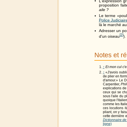
L'expression gr
proposition fa
aile ?
Le terme «poule
Police Judiciair
là le marché aux
Adresser un poul
[
2
]
d'un oiseau
).
Notes et r
↑
Et mon cul c'e
↑
«J'avois oubli
de plier en form
d'amour.» Le D
Carpentier,
Phil
explications de
ceux qui se cha
sous l'aile du 
quoique l'italie
comme les Ital
ces locutions i
pliant, on y fa
cette dernière 
Dictionnaire de
ligne)