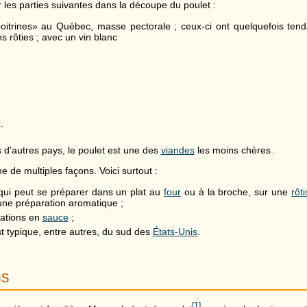
 les parties suivantes dans la découpe du poulet :
 «poitrines» au Québec, masse pectorale ; ceux-ci ont quelquefois te
s rôties ; avec un vin blanc
e
.
 d'autres pays, le poulet est une des
viandes
les moins chères
.
e de multiples façons. Voici surtout :
 qui peut se préparer dans un plat au
four
ou à la broche, sur une
rôt
ne préparation aromatique ;
rations en
sauce
;
t typique, entre autres, du sud des
États-Unis
.
ns
[
1
]