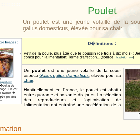
Poulet
Un poulet est une jeune volaille de la so
gallus domesticus, élevée pour sa chair.
le Images :
D�finitions :
Petit de la poule, plus âgé que le poussin (de trois à dix mois) ; 
conçu pour l'alimentation; Terme d'affection... (source :
)
fr.wiktionary
Un
poulet
est une jeune volaille de la sous-
espèce
Gallus gallus domesticus
, élevée pour sa
e :
chair
.
logspot.com
r�sultat de
Habituellement en France, le poulet est abattu
age. Elle est
r rapport �
entre quarante et soixante-dix jours. La sélection
t�g�e par des
des reproducteurs et l'optimisation de
ur.
l'alimentation ont entraîné une accélération de la
mation