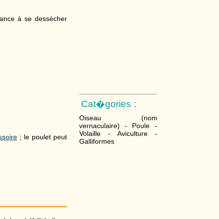
ndance à se dessécher
Cat�gories :
Oiseau (nom
vernaculaire) - Poule -
Volaille - Aviculture -
issoire
; le poulet peut
Galliformes