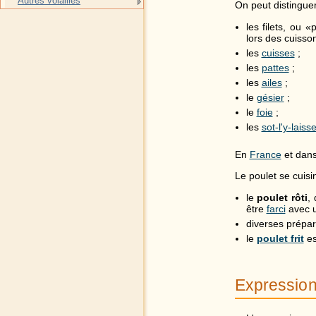
Autres volailles
On peut distinguer
les filets, ou
lors des cuisson
les
cuisses
;
les
pattes
;
les
ailes
;
le
gésier
;
le
foie
;
les
sot-l'y-laiss
En
France
et dans
Le poulet se cuisin
le
poulet rôti
,
être
farci
avec u
diverses prépa
le
poulet frit
es
Expressio