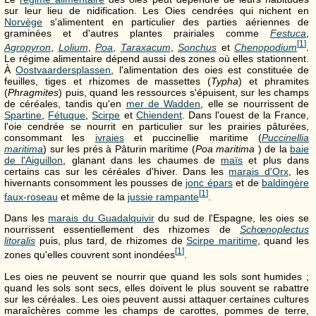
sur leur lieu de nidification. Les Oies cendrées qui nichent en
Norvège
s'alimentent en particulier des parties aériennes de
graminées et d'autres plantes prairiales comme
Festuca
,
[
1
]
Agropyron
,
Lolium
,
Poa
,
Taraxacum
,
Sonchus
et
Chenopodium
.
Le régime alimentaire dépend aussi des zones où elles stationnent.
À
Oostvaardersplassen
, l'alimentation des oies est constituée de
feuilles, tiges et rhizomes de massettes (
Typha
) et phramites
(
Phragmites
) puis, quand les ressources s'épuisent, sur les champs
de céréales, tandis qu'en
mer de Wadden
, elle se nourrissent de
Spartine
,
Fétuque
,
Scirpe
et
Chiendent
. Dans l'ouest de la France,
l'oie cendrée se nourrit en particulier sur les prairies pâturées,
consommant les
ivraies
et puccinellie maritime (
Puccinellia
maritima
) sur les prés à Pâturin maritime (
Poa maritima
) de la
baie
de l'Aiguillon
, glanant dans les chaumes de
maïs
et plus dans
certains cas sur les céréales d'hiver. Dans les
marais d'Orx
, les
hivernants consomment les pousses de
jonc épars
et de
baldingère
[
1
]
faux-roseau
et même de la
jussie rampante
.
Dans les
marais du Guadalquivir
du sud de l'Espagne, les oies se
nourrissent essentiellement des rhizomes de
Schœnoplectus
litoralis
puis, plus tard, de rhizomes de
Scirpe maritime
, quand les
[
1
]
zones qu'elles couvrent sont inondées
.
Les oies ne peuvent se nourrir que quand les sols sont humides ;
quand les sols sont secs, elles doivent le plus souvent se rabattre
sur les céréales. Les oies peuvent aussi attaquer certaines cultures
maraîchères comme les champs de carottes, pommes de terre,