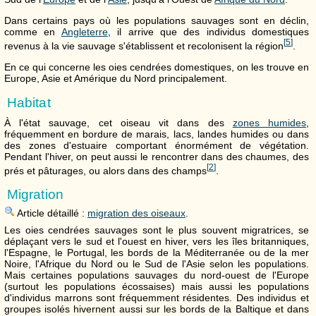
Dans certains pays où les populations sauvages sont en déclin,
comme en
Angleterre
, il arrive que des individus domestiques
[
5
]
revenus à la vie sauvage s'établissent et recolonisent la région
.
En ce qui concerne les oies cendrées domestiques, on les trouve en
Europe, Asie et Amérique du Nord principalement.
Habitat
À l'état sauvage, cet oiseau vit dans des
zones humides
,
fréquemment en bordure de marais, lacs, landes humides ou dans
des zones d'estuaire comportant énormément de végétation.
Pendant l'hiver, on peut aussi le rencontrer dans des chaumes, des
[
2
]
prés et pâturages, ou alors dans des champs
.
Migration
Article détaillé :
migration des oiseaux
.
Les oies cendrées sauvages sont le plus souvent migratrices, se
déplaçant vers le sud et l'ouest en hiver, vers les îles britanniques,
l'Espagne, le Portugal, les bords de la Méditerranée ou de la mer
Noire, l'Afrique du Nord ou le Sud de l'Asie selon les populations.
Mais certaines populations sauvages du nord-ouest de l'Europe
(surtout les populations écossaises) mais aussi les populations
d'individus marrons sont fréquemment résidentes. Des individus et
groupes isolés hivernent aussi sur les bords de la Baltique et dans