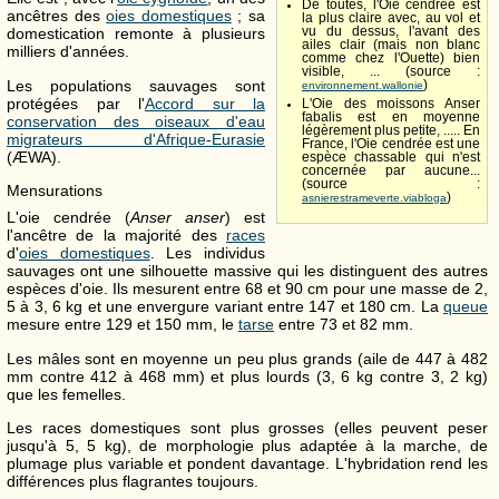
De toutes, l'Oie cendrée est
ancêtres des
oies domestiques
; sa
la plus claire avec, au vol et
vu du dessus, l'avant des
domestication remonte à plusieurs
ailes clair (mais non blanc
milliers d'années.
comme chez l'Ouette) bien
visible, ... (source :
Les populations sauvages sont
)
environnement.wallonie
protégées par l'
Accord sur la
L'Oie des moissons Anser
fabalis est en moyenne
conservation des oiseaux d'eau
légèrement plus petite, ..... En
migrateurs d'Afrique-Eurasie
France, l'Oie cendrée est une
(ÆWA).
espèce chassable qui n'est
concernée par aucune...
(source :
Mensurations
)
asnierestrameverte.viabloga
L'oie cendrée (
Anser anser
) est
l'ancêtre de la majorité des
races
d'
oies domestiques
. Les individus
sauvages ont une silhouette massive qui les distinguent des autres
espèces d'oie. Ils mesurent entre 68 et 90 cm pour une masse de 2,
5 à 3, 6 kg et une envergure variant entre 147 et 180 cm. La
queue
mesure entre 129 et 150 mm, le
tarse
entre 73 et 82 mm.
Les mâles sont en moyenne un peu plus grands (aile de 447 à 482
mm contre 412 à 468 mm) et plus lourds (3, 6 kg contre 3, 2 kg)
que les femelles.
Les races domestiques sont plus grosses (elles peuvent peser
jusqu'à 5, 5 kg), de morphologie plus adaptée à la marche, de
plumage plus variable et pondent davantage. L'hybridation rend les
différences plus flagrantes toujours.