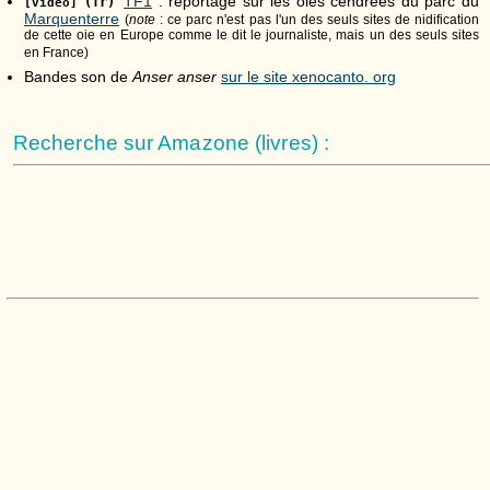
TF1
: reportage sur les oies cendrées du parc du
(fr)
[vidéo]
Marquenterre
(
note
: ce parc n'est pas l'un des seuls sites de nidification
de cette oie en Europe comme le dit le journaliste, mais un des seuls sites
en France)
Bandes son de
Anser anser
sur le site xenocanto. org
Recherche sur Amazone (livres) :