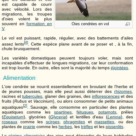
est capable de courir
avec vélocité. Lors des
migrations, les troupes
d'oies volent le plus
souvent en
formation en
Oies cendrées en vol
V
.
Le vol est puissant, rapide, régulier, avec des battements d'ailes
[
4
]
assez lents
. Cette espèce plane avant de se poser et , à la fin,
chute brusquement.
Les variétés domestiques peuvent toujours voler, mais sont
incapables d'effectuer de longues migrations, car leur conformation
est trop lourde. En outre, elles sont la majorité du temps
éjointées
.
Alimentation
L'oie cendrée se nourrit essentiellement en broutant de l'herbe et
de jeunes pousses, mais elle peut aussi déterrer des
rhizomes
,
racines et
tubercules
, glaner des graines, des
inflorescences
et des
fruits (
Rubus
et
Vaccinium
), ou alors consommer de petits animaux
[
2
]
aquatiques
. Sauvage, elle consomme en particulier des plantes
aquatiques comme les
spartines
,
fétuques
,
potamots
, prêles
(
Equisetum
), glycéries (
Glyceria
) et lentilles d'eau (
Lemna
), des
roseaux
comme les
scirpes
,
phragmites
et
massettes
, ou des
plantes de
prairie
comme les
herbes
, les
trèfles
et les
pissenlits
.
Le
régime alimentaire
des oies peut dépendre de leurs habitudes