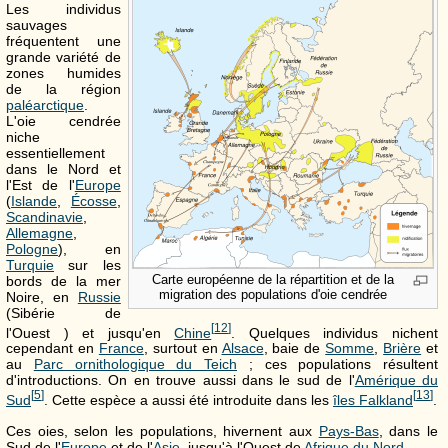
Les individus
sauvages
fréquentent une
grande variété de
zones humides
de la région
paléarctique
.
L'oie cendrée
niche
essentiellement
dans le Nord et
l'Est de l'
Europe
(
Islande
,
Écosse
,
Scandinavie
,
Allemagne
,
Pologne
), en
Turquie
sur les
Carte européenne de la répartition et de la
bords de la mer
migration des populations d'oie cendrée
Noire, en
Russie
(Sibérie de
[
12
]
l'Ouest ) et jusqu'en
Chine
. Quelques individus nichent
cependant en
France
, surtout en
Alsace
, baie de
Somme
,
Brière
et
au
Parc ornithologique du Teich
; ces populations résultent
d'introductions. On en trouve aussi dans le sud de l'
Amérique du
[
5
]
[
13
]
Sud
. Cette espèce a aussi été introduite dans les
îles Falkland
.
Ces oies, selon les populations, hivernent aux
Pays-Bas
, dans le
Sud de l'
Europe
et de l'
Asie
, jusqu'à l'Ouest de
Afrique du Nord
.