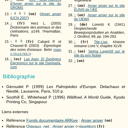
Vogelwarte
d'
Anser anser
sur le site du
↑
(en)
Anser anser sur le site
GROMS
EUNIS de l'ÆE
a
b
c
↑
(en)
(
Anser anser
↑
(en)
Anser anser
sur le site
IUCN 2007
)
de l'ÆWA
↑
(fr)
Herz L. (2005)
↑
(de)
Lorentz K. (1941)
Dictionnaire des animaux et des
Vergleichende
civilisations
, p149, l'Harmattan,
Bewegungsstudien an Anatiden
,
Paris
J. Ornithol, 89, pp. 194-293.
a
b
↑
(fr)
Cabard P. et
↑
(fr)
Tite-Live
,
Histoire
Chauvet B. (2003) :
Étymologie
romaine
Livre V, chapitre XLVII
des noms d'oiseaux
. Belin
(
ISBN
↑
(en)
Selma Lagerlöf sur le
.
2-70113-783-7
)
site du prix Nobel
↑
(es)
Las Aves, El Zoológico
↑
(en)
Electrónico
sur le site Damisela.
com
Bibliographie
Géroudet P. (1999)
Les Palmipèdes d'Europe
. Delachaux et
Niestlé, Lausanne, Paris, 510 p.
Soothill E., Whitehead P. (1996)
Wildfowl, A World Guide
, Kyodo
Printing Co, Singapour
Liens externes
Référence
Fonds documentaire ARKive
:
Anser anser
(en)
Référence
Oiseaux. net
:
Anser anser
(
+répartition
)
(fr)