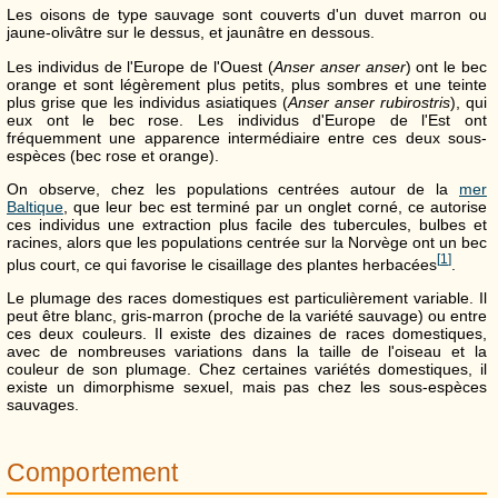
Les oisons de type sauvage sont couverts d'un duvet marron ou
jaune-olivâtre sur le dessus, et jaunâtre en dessous.
Les individus de l'Europe de l'Ouest (
Anser anser anser
) ont le bec
orange et sont légèrement plus petits, plus sombres et une teinte
plus grise que les individus asiatiques (
Anser anser rubirostris
), qui
eux ont le bec rose. Les individus d'Europe de l'Est ont
fréquemment une apparence intermédiaire entre ces deux sous-
espèces (bec rose et orange).
On observe, chez les populations centrées autour de la
mer
Baltique
, que leur bec est terminé par un onglet corné, ce autorise
ces individus une extraction plus facile des tubercules, bulbes et
racines, alors que les populations centrée sur la Norvège ont un bec
[
1
]
plus court, ce qui favorise le cisaillage des plantes herbacées
.
Le plumage des races domestiques est particulièrement variable. Il
peut être blanc, gris-marron (proche de la variété sauvage) ou entre
ces deux couleurs. Il existe des dizaines de races domestiques,
avec de nombreuses variations dans la taille de l'oiseau et la
couleur de son plumage. Chez certaines variétés domestiques, il
existe un dimorphisme sexuel, mais pas chez les sous-espèces
sauvages.
Comportement