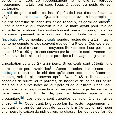
consentante. Lors de l'accouplement, la femelle se retrouve
fréquemment totalement sous l'eau, à cause du poids de son
partenaire.
Le
nid
, de grande taille, est installé près de l'eau, dissimulé dans la
végétation et les
roseaux
. Quand le couple trouve un lieu propice, le
[
5
]
nid est constitué de brindilles et de roseaux, et garni de duvet
.
C'est la femelle qui construit le nid, le mâle ayant pour rôle de
surveiller le territoire. La construction est finie en 3 jours, mais des
matériaux peuvent être rajoutés durant toute la durée de
[
1
]
l'
incubation
. Le nombre d'
œufs
pondus fluctue de 3 à 12, mais la
ponte ne compte le plus souvent que de 4 à 6 œufs. Ces œufs sont
blanc crème et mesurent en moyenne 86 x 58 mm. Leur poids frais
est de 150 à 160 g. Ils sont couvés par la femelle exclusivement. Le
mâle surveille le nid de loin puis participe à l'élevage des jeunes.
L'incubation dure de 27 à 29 jours. Si les œufs sont détruits, une
[
1
]
autre ponte peut avoir lieu
. Après éclosion, les oisons sont
nidifuges
et quittent le nid dès qu'ils sont secs et suffisamment
mobiles, soit le plus souvent après 24 h à 48 h. Ils sont alors
capables de suivre leurs parents, de nager et de se nourrir seuls,
mais sous la surveillance de leur père et de leur mère. Dans l'eau,
la femelle nage toujours en tête, suivie par le cortège des oisons, le
père venant en fin de file, prêt à défendre âprement sa
[
6
]
progéniture
. Les oisons sont capables de voler à 8 semaines
[
2
]
,
[
7
]
environ
. Cependant, le groupe familial reste fréquemment uni
pendant une année, au bout de laquelle le mâle adulte, prêt pour
une nouvelle saison de nidification, va chasser les jeunes de l'année