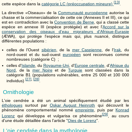
[
13
]
cette espèce dans la
catégorie LC (préoccupation mineure)
.
La directive «Oiseaux» de la
Communauté européenne
autorise la
chasse et la commercialisation de cette oie (Annexes II et III), ce qui
est en contradiction avec la
Convention de Berne
, qui a classé cette
espèce en annexe III (espèce protégée) et avec l'
Accord sur la
conservation des oiseaux d'eau migrateurs d'Afrique-Eurasie
(ÆWA), qui protège l'espèce mais qui, plus nuancé, distingue
différentes populations :
celles de l'Ouest
sibérien
, de la
mer Caspienne
, de l'
Irak
, du
nord-ouest et du sud-ouest
européen
sont reconnues comme
nombreuses (catégorie C) ;
celles d'
Islande
, du
Royaume-Uni
, d'
Europe centrale
, d'
Afrique du
Nord
, de la
mer Noire
et de
Turquie
sont classées dans la
catégorie B1 (populations vulnérables, entre 25 000 et 100 000
[
27
]
,
[
28
]
individus)
.
Ornithologie
L'oie cendrée a été un animal spécifiquement étudié par les
éthologues
surtout par
Oskar August Heinroth
qui découvrit le
phénomène comportemental nommé
empreinte
, puis par
Konrad
[
29
]
Lorenz
qui développa et vulgarisa ce phénomène
, au cours
d'une étude détaillée dans l'article "
Oies de Lorenz
".
L'oie cendrée dans la mythologie