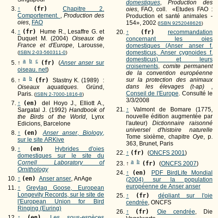
domestiques
,
Production des
↑
(fr)
Chapitre 2.
oies
, FAO, coll. «Etudes FAO :
Comportement.
,
Production des
Production et santé animales -
oies
,
FAO
154», 2002
(
ISBN 9252048626
)
↑
(fr)
Hume R., Lesaffre G. et
↑
(fr)
recommandation
Duquet M. (2004)
Oiseaux de
concernant les oies
France et d'Europe
, Larousse,
domestiques (Anser anser f.
domesticus, Anser cygnoides f.
(
ISBN 2-03-560311-0
)
domesticus) et leurs
a
b
c
↑
(fr)
(
Anser anser
sur
croisements
,
comite permanent
oiseau. net
)
de la convention européenne
a
b
sur la protection des animaux
↑
(fr)
Stastny K. (1989) :
dans les élevages (t-ap)
,
Oiseaux aquatiques
. Gründ,
Conseil de l'Europe
. Consulté le
Paris.
(
ISBN 2-7000-1816-8
)
3/3/2008
↑
(en)
del Hoyo J., Elliott A.,
↑
Valmont de Bomare (1775,
Sargatal J. (1992)
Handbook of
nouvelle édition augmentée par
the Birds of the World
, Lynx
l'auteur)
Dictionnaire raisonné
Edicions, Barcelone
universel d'histoire naturelle
↑
(en)
Anser anser
,
Biology
,
Tome sixième, chapitre
Oye
, p.
sur le site ARKive
363, Brunet, Paris
↑
(en)
Hybrides d'oies
↑
(fr)
(
ONCFS 2001
)
domestiques sur le site du
a
b
Cornell Laboratory of
↑
(fr)
(
ONCFS 2007
)
Ornithology
↑
(en)
PDF BirdLife Mondial
↑
(en)
Anser anser
, AnAge
(2004) sur la population
européenne de Anser anser
↑
Greylag Goose, European
Longevity Records, sur le site de
↑
(fr)
dépliant sur l'oie
l'European Union for Bird
cendrée
, ONCFS
Ringing (Euring)
↑
(fr)
Oie cendrée
, Die
↑
(en)
Les sous-espèces