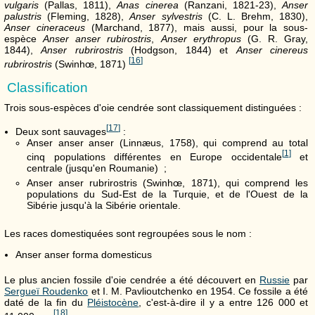
vulgaris
(Pallas, 1811),
Anas cinerea
(Ranzani, 1821-23),
Anser
palustris
(Fleming, 1828),
Anser sylvestris
(C. L. Brehm, 1830),
Anser cineraceus
(Marchand, 1877), mais aussi, pour la sous-
espèce
Anser anser rubirostris
,
Anser erythropus
(G. R. Gray,
1844),
Anser rubrirostris
(Hodgson, 1844) et
Anser cinereus
[
16
]
rubrirostris
(Swinhœ, 1871)
Classification
Trois sous-espèces d'oie cendrée sont classiquement distinguées :
[
17
]
Deux sont sauvages
:
Anser anser anser (Linnæus, 1758), qui comprend au total
[
1
]
cinq populations différentes en Europe occidentale
et
centrale (jusqu'en Roumanie) ;
Anser anser rubrirostris (Swinhœ, 1871), qui comprend les
populations du Sud-Est de la Turquie, et de l'Ouest de la
Sibérie jusqu'à la Sibérie orientale.
Les races domestiquées sont regroupées sous le nom :
Anser anser forma domesticus
Le plus ancien fossile d'oie cendrée a été découvert en
Russie
par
Sergueï Roudenko
et I. M. Pavlioutchenko en 1954. Ce fossile a été
daté de la fin du
Pléistocène
, c'est-à-dire il y a entre 126 000 et
[
18
]