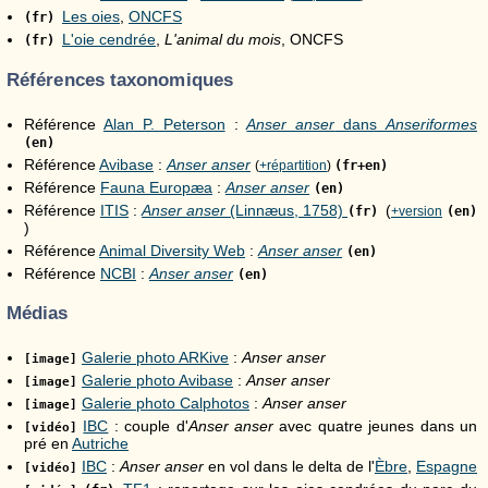
Les oies
,
ONCFS
(fr)
L'oie cendrée
,
L'animal du mois
, ONCFS
(fr)
Références taxonomiques
Référence
Alan P. Peterson
:
Anser anser
dans
Anseriformes
(en)
Référence
Avibase
:
Anser anser
(
+répartition
)
(fr+en)
Référence
Fauna Europæa
:
Anser anser
(en)
Référence
ITIS
:
Anser anser
(Linnæus, 1758)
(
(fr)
+version
(en)
)
Référence
Animal Diversity Web
:
Anser anser
(en)
Référence
NCBI
:
Anser anser
(en)
Médias
Galerie photo ARKive
:
Anser anser
[image]
Galerie photo Avibase
:
Anser anser
[image]
Galerie photo Calphotos
:
Anser anser
[image]
IBC
: couple d'
Anser anser
avec quatre jeunes dans un
[vidéo]
pré en
Autriche
IBC
:
Anser anser
en vol dans le delta de l'
Èbre
,
Espagne
[vidéo]