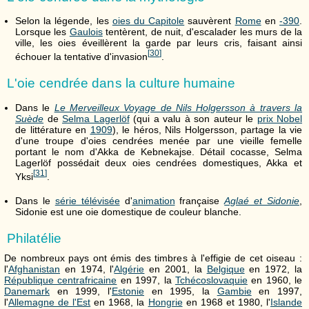
Selon la légende, les
oies du Capitole
sauvèrent
Rome
en
-390
.
Lorsque les
Gaulois
tentèrent, de nuit, d'escalader les murs de la
ville, les oies éveillèrent la garde par leurs cris, faisant ainsi
[
30
]
échouer la tentative d'invasion
.
L'oie cendrée dans la culture humaine
Dans le
Le Merveilleux Voyage de Nils Holgersson à travers la
Suède
de
Selma Lagerlöf
(qui a valu à son auteur le
prix Nobel
de littérature en
1909
), le héros, Nils Holgersson, partage la vie
d'une troupe d'oies cendrées menée par une vieille femelle
portant le nom d'Akka de Kebnekajse. Détail cocasse, Selma
Lagerlöf possédait deux oies cendrées domestiques, Akka et
[
31
]
Yksi
.
Dans le
série télévisée
d'
animation
française
Aglaé et Sidonie
,
Sidonie est une oie domestique de couleur blanche.
Philatélie
De nombreux pays ont émis des timbres à l'effigie de cet oiseau :
l'
Afghanistan
en 1974, l'
Algérie
en 2001, la
Belgique
en 1972, la
République centrafricaine
en 1997, la
Tchécoslovaquie
en 1960, le
Danemark
en 1999, l'
Estonie
en 1995, la
Gambie
en 1997,
l'
Allemagne de l'Est
en 1968, la
Hongrie
en 1968 et 1980, l'
Islande