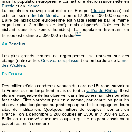
mais la population européenne connait une décroissance nette en
Russie
et en
Islande
.
La population sauvage qui niche en Europe (
Russie
incluse) est
estimée, selon
BirdLife Mondial
, à entre 12 000 et 190 000 couples.
L'aire de nidification européenne est vaste (estimée par le même
organisme à 2 millions de km²), mais dispersée (l'oie cendrée
nichant dans les zones humides). La population hivernant en
[
24
]
Europe est estimée à 390 000 individus
.
Au
Benelux
Les plus grands centres de regroupement se trouvent sur des
étangs (entre autres
Oostvaardersplassen
) ou en bordure de la
mer
des Wadden
.
En France
Des milliers d'oies cendrées, venues du nord de l'Europe, survolent
la France sur un large front, mais surtout la
vallée du Rhône
. Il est
alors envisageable de les observer dans les zones humides où elles
font halte. Elles s'arrêtent peu en automne, par contre on peut les
observer plus longtemps au printemps quand elles regagnent leurs
sites de nidification. Quelques milliers de couples hivernent en
France ; on a dénombré 5 200 couples en 1990 et 7 950 en 1996.
Enfin on a observé quelques couples qui ne migrent absolument
pas et restent à demeure.