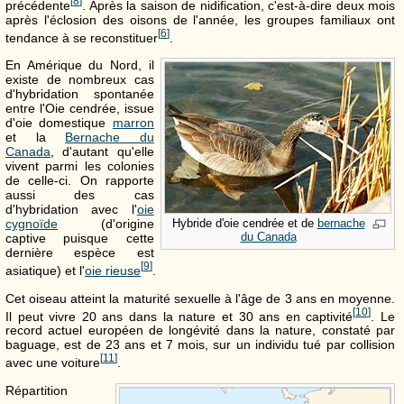
[
8
]
précédente
. Après la saison de nidification, c'est-à-dire deux mois
après l'éclosion des oisons de l'année, les groupes familiaux ont
[
6
]
tendance à se reconstituer
.
En Amérique du Nord, il
existe de nombreux cas
d'hybridation spontanée
entre l'Oie cendrée, issue
d'oie domestique
marron
et la
Bernache du
Canada
, d'autant qu'elle
vivent parmi les colonies
de celle-ci. On rapporte
aussi des cas
d'hybridation avec l'
oie
cygnoïde
(d'origine
Hybride d'oie cendrée et de
bernache
du Canada
captive puisque cette
dernière espèce est
[
9
]
asiatique) et l'
oie rieuse
.
Cet oiseau atteint la maturité sexuelle à l'âge de 3 ans en moyenne.
[
10
]
Il peut vivre 20 ans dans la nature et 30 ans en captivité
. Le
record actuel européen de longévité dans la nature, constaté par
baguage, est de 23 ans et 7 mois, sur un individu tué par collision
[
11
]
avec une voiture
.
Répartition