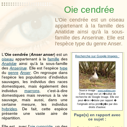
Oie cendrée
L'Oie cendrée est un oiseau
appartenant à la famille des
Anatidæ ainsi qu'à la sous-
famille des Anserinæ. Elle est
l'espèce type du genre Anser.
L'
Oie cendrée
(
Anser anser
) est un
Recherche sur Google Images :
oiseau
appartenant à la
famille
des
Anatidæ
ainsi qu'à la sous-famille
des
Anserinæ
. Elle est l'espèce
type
du
genre
Anser
. On regroupe dans
l'espèce les populations d'individus
sauvages, les individus des races
domestiques, mais également des
individus
marrons
, c'est-à-dire
Source image :
www.waliboo.com
Cette image est un r�sultat de
domestiques mais revenus à la vie
recherche de Google Image. Elle est
sauvage, mais aussi, dans une
peut-�tre r�duite par rapport �
certaine mesure, les individus
l'originale et/ou prot�g�e par des
droits d'auteur.
hybrides
. De fait, cette espèce
présente une vaste aire de
Page(s) en rapport avec
répartition.
ce sujet :
Elle est , avec l'
oie cygnoïde
, un des