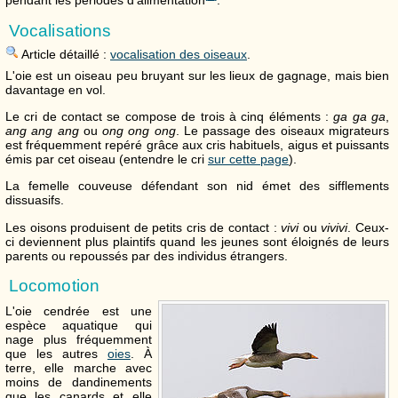
pendant les périodes d'alimentation
.
Vocalisations
Article détaillé :
vocalisation des oiseaux
.
L'oie est un oiseau peu bruyant sur les lieux de gagnage, mais bien
davantage en vol.
Le cri de contact se compose de trois à cinq éléments :
ga ga ga
,
ang ang ang
ou
ong ong ong
. Le passage des oiseaux migrateurs
est fréquemment repéré grâce aux cris habituels, aigus et puissants
émis par cet oiseau (entendre le cri
sur cette page
).
La femelle couveuse défendant son nid émet des sifflements
dissuasifs.
Les oisons produisent de petits cris de contact :
vivi
ou
vivivi
. Ceux-
ci deviennent plus plaintifs quand les jeunes sont éloignés de leurs
parents ou repoussés par des individus étrangers.
Locomotion
L'oie cendrée est une
espèce aquatique qui
nage plus fréquemment
que les autres
oies
. À
terre, elle marche avec
moins de dandinements
que les canards et elle