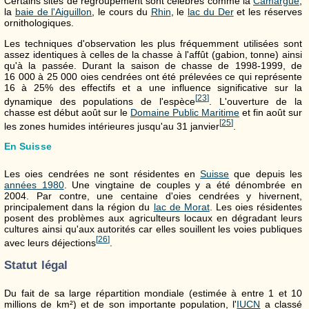
Certains sites de regroupement sont célèbres comme la
Camargue
,
la
baie de l'Aiguillon
, le cours du
Rhin
, le
lac du Der
et les réserves
ornithologiques.
Les techniques d'observation les plus fréquemment utilisées sont
assez identiques à celles de la chasse à l'affût (gabion, tonne) ainsi
qu'à la passée. Durant la saison de chasse de 1998-1999, de
16 000 à 25 000 oies cendrées ont été prélevées ce qui représente
16 à 25% des effectifs et a une influence significative sur la
[
23
]
dynamique des populations de l'espèce
. L'ouverture de la
chasse est début août sur le
Domaine Public Maritime
et fin août sur
[
25
]
les zones humides intérieures jusqu'au 31 janvier
.
En Suisse
Les oies cendrées ne sont résidentes en
Suisse
que depuis les
années 1980
. Une vingtaine de couples y a été dénombrée en
2004. Par contre, une centaine d'oies cendrées y hivernent,
principalement dans la région du
lac de Morat
. Les oies résidentes
posent des problèmes aux agriculteurs locaux en dégradant leurs
cultures ainsi qu'aux autorités car elles souillent les voies publiques
[
26
]
avec leurs déjections
.
Statut légal
Du fait de sa large répartition mondiale (estimée à entre 1 et 10
millions de km²) et de son importante population, l'
IUCN
a classé