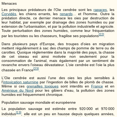
Menaces
Les principaux prédateurs de l'Oie cendrée sont les
rapaces
, les
Corvidés
, les chiens errants, les
renards
… et l'homme. Outre la
prédation directe, ce dernier menace les oies par destruction de
leur habitat, par exemple par drainage des zones humides ou par
extension de l'urbanisation, et par la pollution industrielle et agricole.
Toute perturbation des zones humides, comme leur fréquentation
[
22
]
par les touristes ou les chasseurs, fragilise ses populations
.
Dans plusieurs pays d'Europe, des troupes d'oies en migration
mettent régulièrement à sac des champs de pomme de terre ou de
carottes. Quoique réglementée dans la majorité des pays, la chasse
de cet oiseau est ainsi motivée non seulement pour la
consommation de l'animal, mais également par un sentiment de
revanche envers l'oiseau dévastateur. L'oie cendrée est l'oie la plus
[
23
]
chassée en France
.
L'Oie cendrée est aussi l'une des oies les plus sensibles à
l'
intoxication saturnine
par l'ingestion de billes de plomb de chasse.
Même si ces
grenailles toxiques
sont interdits en
France
et en
Amérique du Nord
pour les gibiers d'eau, la pollution des zones
humides est fréquemment chronique.
Population sauvage mondiale et européenne
La population sauvage est estimée entre 920 000 et 970 000
[
13
]
individus
, elle est un peu en hausse depuis quelques années,