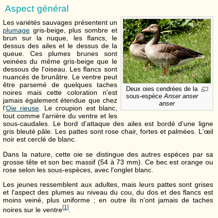
Aspect général
Les variétés sauvages présentent un
plumage
gris-beige, plus sombre et
brun sur la nuque, les flancs, le
dessus des ailes et le dessus de la
queue. Ces plumes brunes sont
veinées du même gris-beige que le
dessous de l'oiseau. Les flancs sont
nuancés de brunâtre. Le ventre peut
être parsemé de quelques taches
Deux oies cendrées de la
noires mais cette coloration n'est
sous-espèce
Anser anser
jamais également étendue que chez
anser
l'
Oie rieuse
. Le croupion est blanc,
tout comme l'arrière du ventre et les
sous-caudales. Le bord d'attaque des ailes est bordé d'une ligne
gris bleuté pâle. Les pattes sont rose chair, fortes et palmées. L'œil
noir est cerclé de blanc.
Dans la nature, cette oie se distingue des autres espèces par sa
grosse tête et son bec massif (54 à 73 mm). Ce bec est orange ou
rose selon les sous-espèces, avec l'onglet blanc.
Les jeunes ressemblent aux adultes, mais leurs pattes sont grises
et l'aspect des plumes au niveau du cou, du dos et des flancs est
moins veiné, plus uniforme ; en outre ils n'ont jamais de taches
[
1
]
noires sur le ventre
.