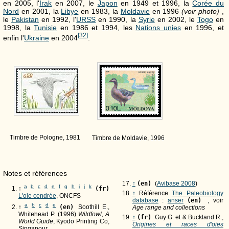
en 2005, l'
Irak
en 2007, le
Japon
en 1949 et 1996, la
Corée du
Nord
en 2001, la
Libye
en 1983, la
Moldavie
en 1996
(voir photo)
,
le
Pakistan
en 1992, l'
URSS
en 1990, la
Syrie
en 2002, le
Togo
en
1998, la
Tunisie
en 1986 et 1994, les
Nations unies
en 1996, et
[
32
]
enfin l'
Ukraine
en 2004
.
Timbre de Pologne, 1981
Timbre de Moldavie, 1996
Notes et références
↑
(en)
(
Avibase 2008
)
a
b
c
d
e
f
g
h
i
j
k
↑
(fr)
↑
Référence
The Paleobiology
L'oie cendrée
, ONCFS
database
:
anser
(en)
, voir
a
b
c
d
e
↑
(en)
Soothill E.,
Age range and collections
Whitehead P. (1996)
Wildfowl, A
↑
(fr)
Guy G. et & Buckland R.,
World Guide
, Kyodo Printing Co,
Origines et races d'oies
Singapour