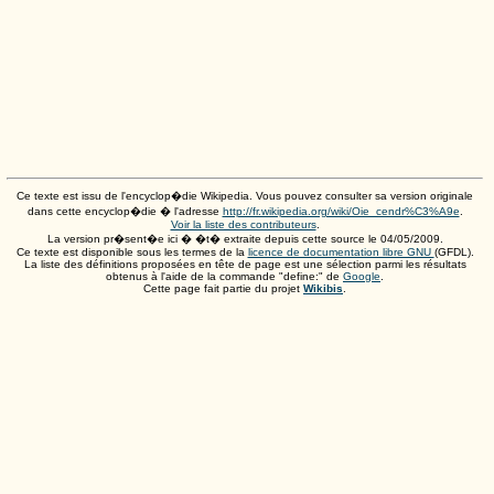
Ce texte est issu de l'encyclop�die Wikipedia. Vous pouvez consulter sa version originale
dans cette encyclop�die � l'adresse
http://fr.wikipedia.org/wiki/Oie_cendr%C3%A9e
.
Voir la liste des contributeurs
.
La version pr�sent�e ici � �t� extraite depuis cette source le
04/05/2009
.
Ce texte est disponible sous les termes de la
licence de documentation libre GNU
(GFDL).
La liste des définitions proposées en tête de page est une sélection parmi les résultats
obtenus à l'aide de la commande "define:" de
Google
.
Cette page fait partie du projet
Wikibis
.