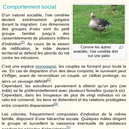
Comportement social
D'un naturel sociable, l'oie cendrée
devient extrêmement grégaire
durant la migration. Les dimensions
des groupes d'oies vont du petit
groupe familial jusqu'à des
rassemblements de plusieurs milliers
[
2
]
d'individus
. Au cours de la saison
Comme les autres
de nidification, le mâle devient
anatidés, l'oie cendrée dort
territorial et défend les abords du nid
sur une patte
contre les intrusions.
C'est une espèce
monogame
, les couples se forment pour toute la
vie. En cas de disparition d'un des deux conjoints, le survivant peut
s'infliger, avant de reconstituer un couple, un célibat prolongé, ou
[
1
]
alors un veuvage définitif
.
Cependant, les aviculteurs parviennent à obtenir qu'un jars (oie
mâle) se lie préférentiellement avec plusieurs femelles (jusqu'à six).
Cependant, dans les troupeaux de plus de vingt individus où ce
ratio est conservé, les liens se distendent et les relations privilégiées
[
3
]
entre conjoints disparaissent
.
Les colonies, fréquemment composées d'individus de la même
famille, disposent d'une hiérarchie sociale. Quelques mâles dirigent
le groupe et surveillent la naissance éventuelle de prédateurs
[
1
]