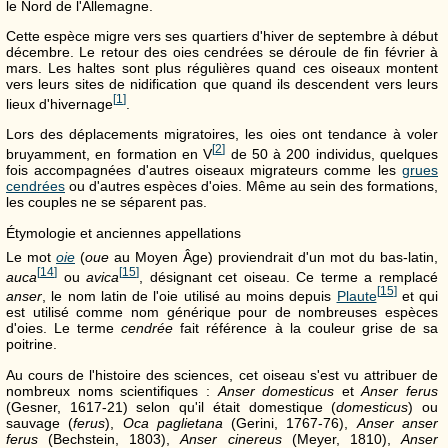
le Nord de l'Allemagne.
Cette espèce migre vers ses quartiers d'hiver de septembre à début
décembre. Le retour des oies cendrées se déroule de fin février à
mars. Les haltes sont plus régulières quand ces oiseaux montent
vers leurs sites de nidification que quand ils descendent vers leurs
[
1
]
lieux d'hivernage
.
Lors des déplacements migratoires, les oies ont tendance à voler
[
2
]
bruyamment, en formation en V
de 50 à 200 individus, quelques
fois accompagnées d'autres oiseaux migrateurs comme les
grues
cendrées
ou d'autres espèces d'oies. Même au sein des formations,
les couples ne se séparent pas.
Étymologie et anciennes appellations
Le mot
oie
(
oue
au Moyen Âge) proviendrait d'un mot du bas-latin,
[
14
]
[
15
]
auca
ou
avica
, désignant cet oiseau. Ce terme a remplacé
[
15
]
anser
, le nom latin de l'oie utilisé au moins depuis
Plaute
et qui
est utilisé comme nom générique pour de nombreuses espèces
d'oies. Le terme
cendrée
fait référence à la couleur grise de sa
poitrine.
Au cours de l'histoire des sciences, cet oiseau s'est vu attribuer de
nombreux noms scientifiques :
Anser domesticus
et
Anser ferus
(Gesner, 1617-21) selon qu'il était domestique (
domesticus
) ou
sauvage (
ferus
),
Oca paglietana
(Gerini, 1767-76),
Anser anser
ferus
(Bechstein, 1803),
Anser cinereus
(Meyer, 1810),
Anser